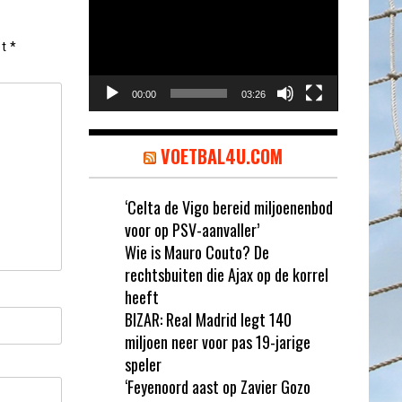
et
*
00:00
03:26
VOETBAL4U.COM
‘Celta de Vigo bereid miljoenenbod
voor op PSV-aanvaller’
Wie is Mauro Couto? De
rechtsbuiten die Ajax op de korrel
heeft
BIZAR: Real Madrid legt 140
miljoen neer voor pas 19-jarige
speler
‘Feyenoord aast op Zavier Gozo