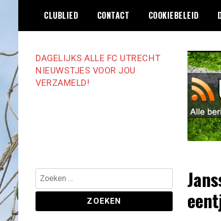
Ga
CLUBLIED
CONTACT
COOKIEBELEID
naar
de
inhoud
DAGELIJKS ALLE FC UTRECHT
NIEUWSTJES VOOR JOU
VERZAMELD!
Jans
Zoeken
naar:
eent