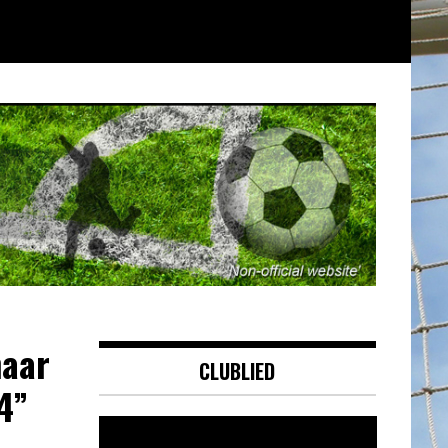
maar
CLUBLIED
4”
Videospeler