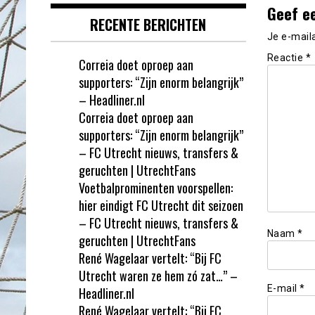
Geef e
RECENTE BERICHTEN
Je e-mail
Reactie
*
Correia doet oproep aan
supporters: “Zijn enorm belangrijk”
– Headliner.nl
Correia doet oproep aan
supporters: “Zijn enorm belangrijk”
– FC Utrecht nieuws, transfers &
geruchten | UtrechtFans
Voetbalprominenten voorspellen:
hier eindigt FC Utrecht dit seizoen
– FC Utrecht nieuws, transfers &
Naam
*
geruchten | UtrechtFans
René Wagelaar vertelt: “Bij FC
Utrecht waren ze hem zó zat…” –
E-mail
*
Headliner.nl
René Wagelaar vertelt: “Bij FC