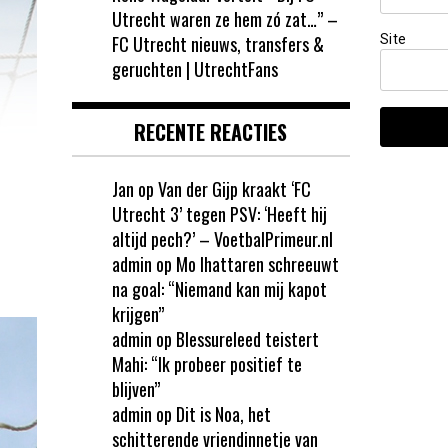
Utrecht waren ze hem zó zat…” –
Site
FC Utrecht nieuws, transfers &
geruchten | UtrechtFans
RECENTE REACTIES
Jan
op
Van der Gijp kraakt ‘FC
Utrecht 3’ tegen PSV: ‘Heeft hij
altijd pech?’ – VoetbalPrimeur.nl
admin
op
Mo Ihattaren schreeuwt
na goal: “Niemand kan mij kapot
krijgen”
admin
op
Blessureleed teistert
Mahi: “Ik probeer positief te
blijven”
admin
op
Dit is Noa, het
schitterende vriendinnetje van