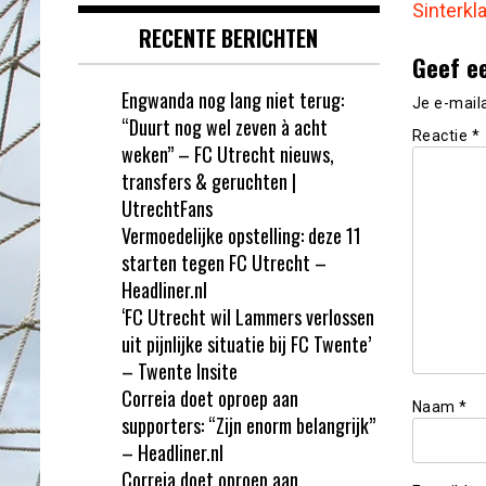
Sinterkl
RECENTE BERICHTEN
Geef e
Engwanda nog lang niet terug:
Je e-mail
“Duurt nog wel zeven à acht
Reactie
*
weken” – FC Utrecht nieuws,
transfers & geruchten |
UtrechtFans
Vermoedelijke opstelling: deze 11
starten tegen FC Utrecht –
Headliner.nl
‘FC Utrecht wil Lammers verlossen
uit pijnlijke situatie bij FC Twente’
– Twente Insite
Correia doet oproep aan
Naam
*
supporters: “Zijn enorm belangrijk”
– Headliner.nl
Correia doet oproep aan