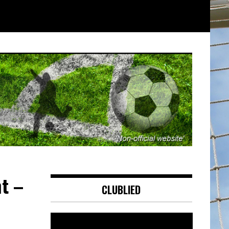
ht –
CLUBLIED
Videospeler