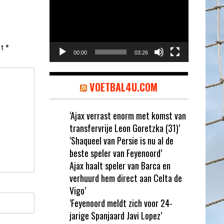
et
*
00:00
03:26
VOETBAL4U.COM
‘Ajax verrast enorm met komst van
transfervrije Leon Goretzka (31)’
‘Shaqueel van Persie is nu al de
beste speler van Feyenoord’
Ajax haalt speler van Barca en
verhuurd hem direct aan Celta de
Vigo’
‘Feyenoord meldt zich voor 24-
jarige Spanjaard Javi Lopez’