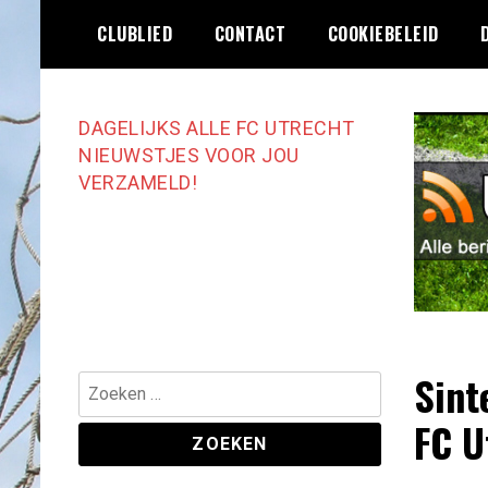
Ga
CLUBLIED
CONTACT
COOKIEBELEID
naar
de
inhoud
DAGELIJKS ALLE FC UTRECHT
NIEUWSTJES VOOR JOU
VERZAMELD!
Sint
Zoeken
naar:
FC U