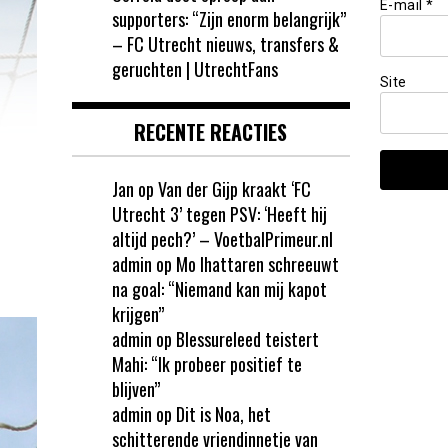
E-mail
*
supporters: “Zijn enorm belangrijk”
– FC Utrecht nieuws, transfers &
geruchten | UtrechtFans
Site
RECENTE REACTIES
Jan
op
Van der Gijp kraakt ‘FC
Utrecht 3’ tegen PSV: ‘Heeft hij
altijd pech?’ – VoetbalPrimeur.nl
admin
op
Mo Ihattaren schreeuwt
na goal: “Niemand kan mij kapot
krijgen”
admin
op
Blessureleed teistert
Mahi: “Ik probeer positief te
blijven”
admin
op
Dit is Noa, het
schitterende vriendinnetje van