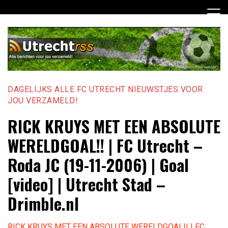
Ga
naar
de
inhoud
DAGELIJKS ALLE FC UTRECHT NIEUWSTJES VOOR
JOU VERZAMELD!
RICK KRUYS MET EEN ABSOLUTE
WERELDGOAL!! | FC Utrecht –
Roda JC (19-11-2006) | Goal
[video] | Utrecht Stad –
Drimble.nl
RICK KRUYS MET EEN ABSOLUTE WERELDGOAL!! | FC