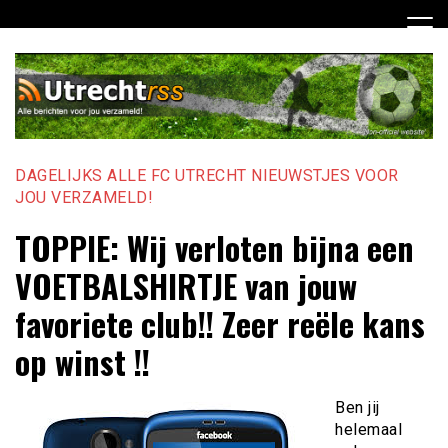
Ga
naar
de
inhoud
DAGELIJKS ALLE FC UTRECHT NIEUWSTJES VOOR
JOU VERZAMELD!
TOPPIE: Wij verloten bijna een
VOETBALSHIRTJE van jouw
favoriete club!! Zeer reële kans
op winst !!
Ben jij
helemaal