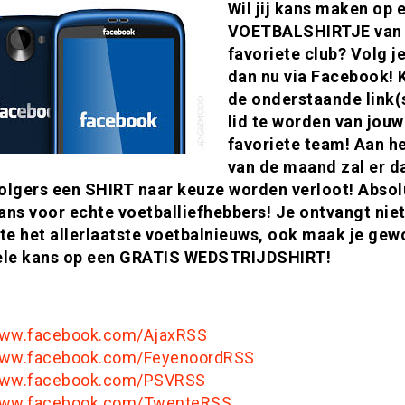
Wil jij kans maken op 
VOETBALSHIRTJE van
favoriete club? Volg je
dan nu via Facebook! K
de onderstaande link(
lid te worden van jouw
favoriete team! Aan h
van de maand zal er d
olgers een SHIRT naar keuze worden verloot! Absol
ans voor echte voetballiefhebbers! Je ontvangt niet
ste het allerlaatste voetbalnieuws, ook maak je ge
ele kans op een GRATIS WEDSTRIJDSHIRT!
www.facebook.com/AjaxRSS
www.facebook.com/FeyenoordRSS
/www.facebook.com/PSVRSS
/www.facebook.com/TwenteRSS