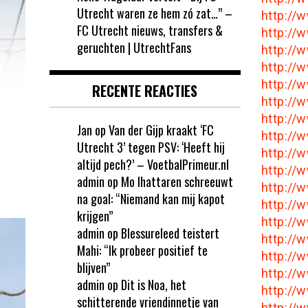
Utrecht waren ze hem zó zat…” –
http:/
FC Utrecht nieuws, transfers &
http://
geruchten | UtrechtFans
http:/
http:/
http://
RECENTE REACTIES
http://
http:/
Jan
op
Van der Gijp kraakt ‘FC
http:/
Utrecht 3’ tegen PSV: ‘Heeft hij
http:/
altijd pech?’ – VoetbalPrimeur.nl
http:/
admin
op
Mo Ihattaren schreeuwt
http://
na goal: “Niemand kan mij kapot
http:/
krijgen”
http://
admin
op
Blessureleed teistert
http://
Mahi: “Ik probeer positief te
http:/
blijven”
http:/
admin
op
Dit is Noa, het
http:/
schitterende vriendinnetje van
http://