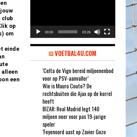
een
 jouw
 club
lik op
s) om
00:00
03:26
et einde
VOETBAL4U.COM
an
ute
‘Celta de Vigo bereid miljoenenbod
 alleen
voor op PSV-aanvaller’
woon een
Wie is Mauro Couto? De
rechtsbuiten die Ajax op de korrel
heeft
BIZAR: Real Madrid legt 140
miljoen neer voor pas 19-jarige
speler
‘Feyenoord aast op Zavier Gozo