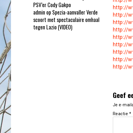
PSV’er Cody Gakpo
http://
admin
op
Spezia-aanvaller Verde
http://
scoort met spectaculaire omhaal
http:/
tegen Lazio (VIDEO)
http:/
http:/
http://
http:/
http://
http://
Geef e
Je e-mail
Reactie
*