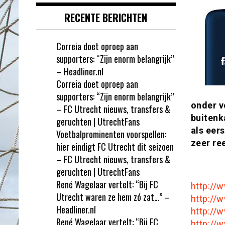
RECENTE BERICHTEN
Correia doet oproep aan
supporters: “Zijn enorm belangrijk”
– Headliner.nl
Correia doet oproep aan
supporters: “Zijn enorm belangrijk”
onder v
– FC Utrecht nieuws, transfers &
buitenk
geruchten | UtrechtFans
als eer
Voetbalprominenten voorspellen:
zeer re
hier eindigt FC Utrecht dit seizoen
– FC Utrecht nieuws, transfers &
geruchten | UtrechtFans
René Wagelaar vertelt: “Bij FC
http://
Utrecht waren ze hem zó zat…” –
http://
Headliner.nl
http:/
René Wagelaar vertelt: “Bij FC
http:/