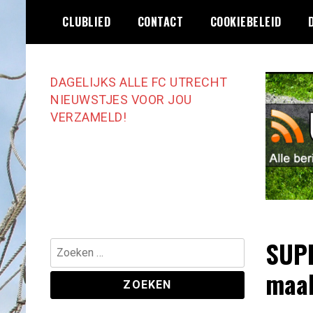
Ga
CLUBLIED
CONTACT
COOKIEBELEID
naar
de
inhoud
DAGELIJKS ALLE FC UTRECHT
NIEUWSTJES VOOR JOU
VERZAMELD!
SUPE
Zoeken
naar:
maak