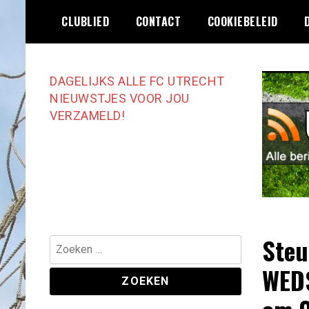
Ga
CLUBLIED
CONTACT
COOKIEBELEID
naar
de
inhoud
DAGELIJKS ALLE FC UTRECHT
NIEUWSTJES VOOR JOU
VERZAMELD!
Steu
Zoeken
naar:
WEDS