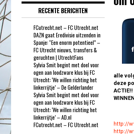
om 0
RECENTE BERICHTEN
FCutrecht.net – FC Utrecht.net
DAZN gaat Eredivisie uitzenden in
Spanje: “Een enorm potentieel” –
FC Utrecht nieuws, transfers &
geruchten | UtrechtFans
Sylvia Smit begint met doel voor
ogen aan loodzware klus bij FC
alle vo
Utrecht: ‘We willen richting het
deze po
linkerrijtje’ – De Gelderlander
ACTIE!!
Sylvia Smit begint met doel voor
WINNEN
ogen aan loodzware klus bij FC
Utrecht: ‘We willen richting het
linkerrijtje’ – AD.nl
http://
FCutrecht.net – FC Utrecht.net
http://