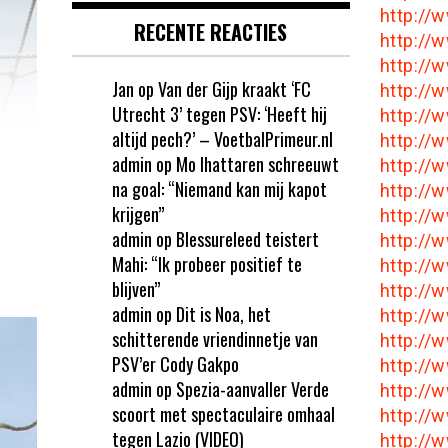
http:/
RECENTE REACTIES
http:/
http:/
Jan
op
Van der Gijp kraakt ‘FC
http://
Utrecht 3’ tegen PSV: ‘Heeft hij
http:/
altijd pech?’ – VoetbalPrimeur.nl
http:/
admin
op
Mo Ihattaren schreeuwt
http://
na goal: “Niemand kan mij kapot
http://
krijgen”
http:/
admin
op
Blessureleed teistert
http:/
Mahi: “Ik probeer positief te
http:/
blijven”
http:/
admin
op
Dit is Noa, het
http://
schitterende vriendinnetje van
http:/
PSV’er Cody Gakpo
http://
admin
op
Spezia-aanvaller Verde
http://
scoort met spectaculaire omhaal
http:/
tegen Lazio (VIDEO)
http:/