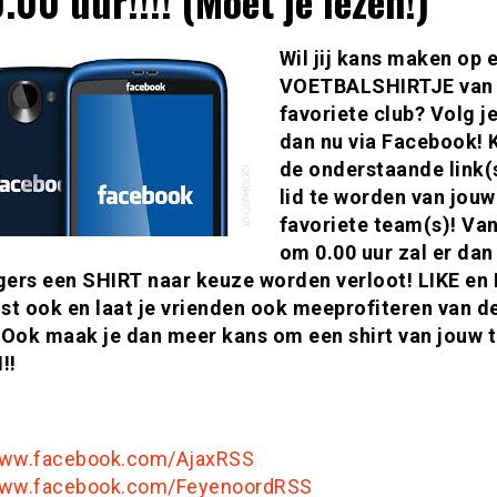
.00 uur!!!! (Moet je lezen!)
Wil jij kans maken op 
VOETBALSHIRTJE van
favoriete club? Volg je
dan nu via Facebook! K
de onderstaande link(
lid te worden van jouw
favoriete team(s)! Va
om 0.00 uur zal er dan
lgers een SHIRT naar keuze worden verloot! LIKE en
st ook en laat je vrienden ook meeprofiteren van d
 Ook maak je dan meer kans om een shirt van jouw t
!!
www.facebook.com/AjaxRSS
www.facebook.com/FeyenoordRSS