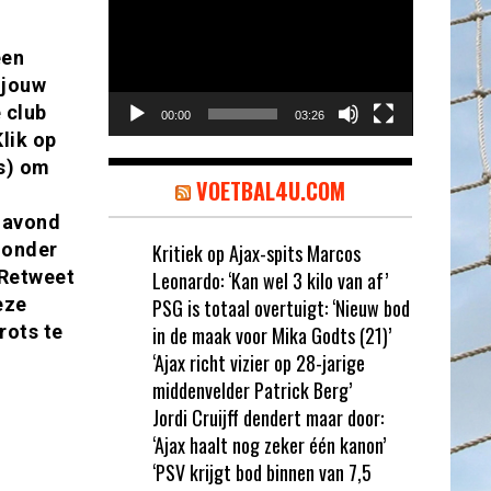
een
 jouw
 club
00:00
03:26
lik op
s) om
VOETBAL4U.COM
navond
 onder
Kritiek op Ajax-spits Marcos
 Retweet
Leonardo: ‘Kan wel 3 kilo van af’
eze
PSG is totaal overtuigt: ‘Nieuw bod
rots te
in de maak voor Mika Godts (21)’
‘Ajax richt vizier op 28-jarige
middenvelder Patrick Berg’
Jordi Cruijff dendert maar door:
‘Ajax haalt nog zeker één kanon’
‘PSV krijgt bod binnen van 7,5