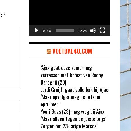
et
*
00:00
03:26
VOETBAL4U.COM
‘Ajax gaat deze zomer nog
verrassen met komst van Roony
Bardghji (20)’
Jordi Cruijff gaat volle bak bij Ajax:
‘Maar opvolger mag de rotzooi
opruimen’
Youri Baas (23) mag weg bij Ajax:
‘Maar alleen tegen de juiste prijs’
Zorgen om 23-jarige Marcos