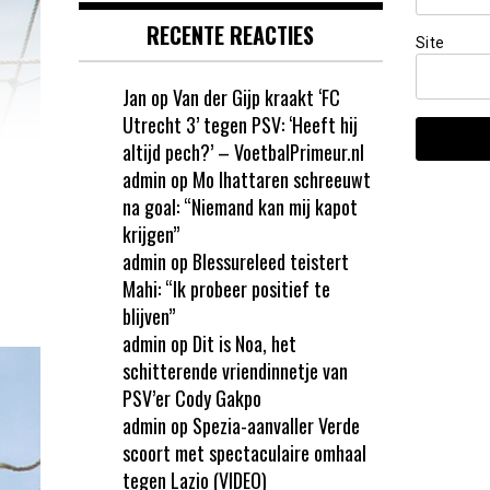
RECENTE REACTIES
Site
Jan
op
Van der Gijp kraakt ‘FC
Utrecht 3’ tegen PSV: ‘Heeft hij
altijd pech?’ – VoetbalPrimeur.nl
admin
op
Mo Ihattaren schreeuwt
na goal: “Niemand kan mij kapot
krijgen”
admin
op
Blessureleed teistert
Mahi: “Ik probeer positief te
blijven”
admin
op
Dit is Noa, het
schitterende vriendinnetje van
PSV’er Cody Gakpo
admin
op
Spezia-aanvaller Verde
scoort met spectaculaire omhaal
tegen Lazio (VIDEO)