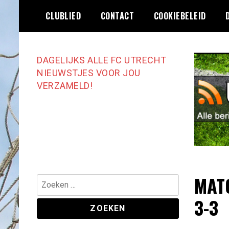
Ga
CLUBLIED
CONTACT
COOKIEBELEID
naar
de
inhoud
DAGELIJKS ALLE FC UTRECHT
NIEUWSTJES VOOR JOU
VERZAMELD!
MATC
Zoeken
naar:
3-3