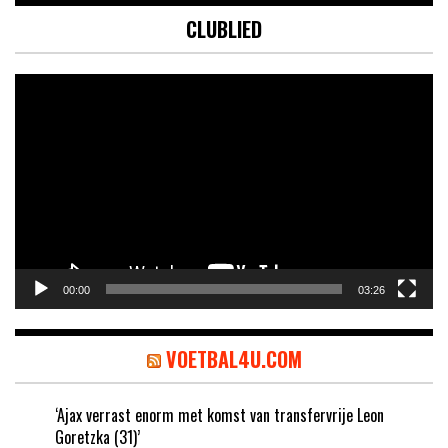
CLUBLIED
Videospeler
00:00
03:26
VOETBAL4U.COM
‘Ajax verrast enorm met komst van transfervrije Leon
Goretzka (31)’