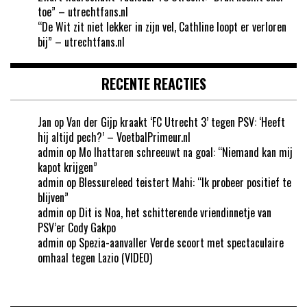
toe” – utrechtfans.nl
“De Wit zit niet lekker in zijn vel, Cathline loopt er verloren
bij” – utrechtfans.nl
RECENTE REACTIES
Jan
op
Van der Gijp kraakt ‘FC Utrecht 3’ tegen PSV: ‘Heeft
hij altijd pech?’ – VoetbalPrimeur.nl
admin
op
Mo Ihattaren schreeuwt na goal: “Niemand kan mij
kapot krijgen”
admin
op
Blessureleed teistert Mahi: “Ik probeer positief te
blijven”
admin
op
Dit is Noa, het schitterende vriendinnetje van
PSV’er Cody Gakpo
admin
op
Spezia-aanvaller Verde scoort met spectaculaire
omhaal tegen Lazio (VIDEO)