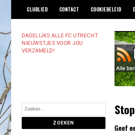
Ga
CLUBLIED
CONTACT
COOKIEBELEID
naar
de
inhoud
DAGELIJKS ALLE FC UTRECHT
NIEUWSTJES VOOR JOU
VERZAMELD!
Stop
Zoeken
naar:
Geef e