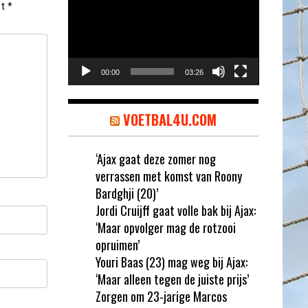
et
*
00:00
03:26
VOETBAL4U.COM
‘Ajax gaat deze zomer nog
verrassen met komst van Roony
Bardghji (20)’
Jordi Cruijff gaat volle bak bij Ajax:
‘Maar opvolger mag de rotzooi
opruimen’
Youri Baas (23) mag weg bij Ajax:
‘Maar alleen tegen de juiste prijs’
Zorgen om 23-jarige Marcos