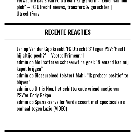
Verwachte basis van FC Utrecht krijgt vorm: “Zeker van hun
plek” – FC Utrecht nieuws, transfers & geruchten |
UtrechtFans
RECENTE REACTIES
Jan
op
Van der Gijp kraakt ‘FC Utrecht 3’ tegen PSV: ‘Heeft
hij altijd pech?’ – VoetbalPrimeur.nl
admin
op
Mo Ihattaren schreeuwt na goal: “Niemand kan mij
kapot krijgen”
admin
op
Blessureleed teistert Mahi: “Ik probeer positief te
blijven”
admin
op
Dit is Noa, het schitterende vriendinnetje van
PSV’er Cody Gakpo
admin
op
Spezia-aanvaller Verde scoort met spectaculaire
omhaal tegen Lazio (VIDEO)