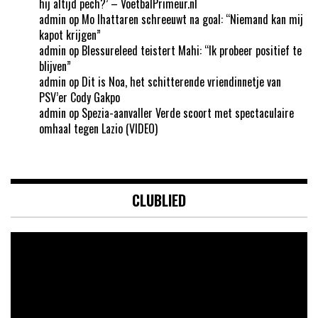
hij altijd pech?’ – VoetbalPrimeur.nl
admin
op
Mo Ihattaren schreeuwt na goal: “Niemand kan mij
kapot krijgen”
admin
op
Blessureleed teistert Mahi: “Ik probeer positief te
blijven”
admin
op
Dit is Noa, het schitterende vriendinnetje van
PSV’er Cody Gakpo
admin
op
Spezia-aanvaller Verde scoort met spectaculaire
omhaal tegen Lazio (VIDEO)
CLUBLIED
Videospeler