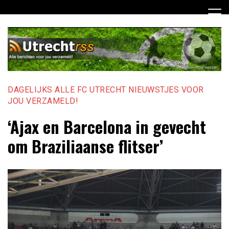
Ga
naar
de
inhoud
DAGELIJKS ALLE FC UTRECHT NIEUWSTJES VOOR
JOU VERZAMELD!
‘Ajax en Barcelona in gevecht
om Braziliaanse flitser’