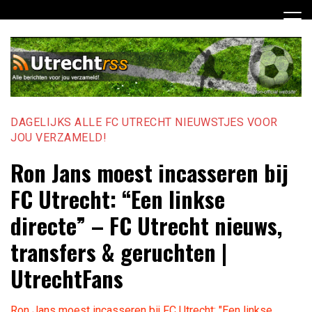
Ga
naar
de
inhoud
DAGELIJKS ALLE FC UTRECHT NIEUWSTJES VOOR
JOU VERZAMELD!
Ron Jans moest incasseren bij
FC Utrecht: “Een linkse
directe” – FC Utrecht nieuws,
transfers & geruchten |
UtrechtFans
Ron Jans moest incasseren bij FC Utrecht: "Een linkse