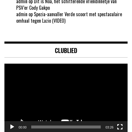
admin
op
Dit is Noa, het schitterende vriendinnetje van
PSV’er Cody Gakpo
admin
op
Spezia-aanvaller Verde scoort met spectaculaire
omhaal tegen Lazio (VIDEO)
CLUBLIED
Videospeler
00:00
03:26