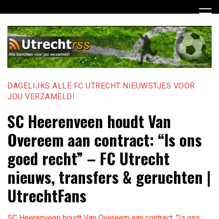
Ga
naar
de
inhoud
DAGELIJKS ALLE FC UTRECHT NIEUWSTJES VOOR
JOU VERZAMELD!
SC Heerenveen houdt Van
Overeem aan contract: “Is ons
goed recht” – FC Utrecht
nieuws, transfers & geruchten |
UtrechtFans
SC Heerenveen houdt Van Overeem aan contract: "Is ons